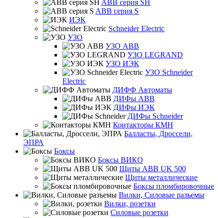
ABB серия SH
ABB серия S
ИЭК
Schneider Electric
УЗО
УЗО ABB
УЗО LEGRAND
УЗО ИЭК
УЗО Schneider
Electric
ДИФФ Автоматы
ДИФы ABB
ДИФы ИЭК
ДИФы Schneider
Контакторы КМН
Балласты, Дроссели,
ЭПРА
Боксы
Боксы ВИКО
Щиты ABB UK 500
Щиты металлические
Боксы пломбировочные
Вилки, Силовые разъемы
Вилки, розетки
Силовые розетки