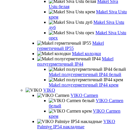
Makel Siva
Ustu белая
Makel Siva Ustu
крем
Makel Siva Ustu
дуб
Makel Siva Ustu
орех
Makel
герметичный IP55
Makel колодки
Makel
полугерметичный IP44
Makel полугерметичный IP44 белый
Makel полугерметичный IP44 крем
VIKO
VIKO Carmen
VIKO Carmen
белый
VIKO Carmen
крем
VIKO
Palmiye IP54 накладные