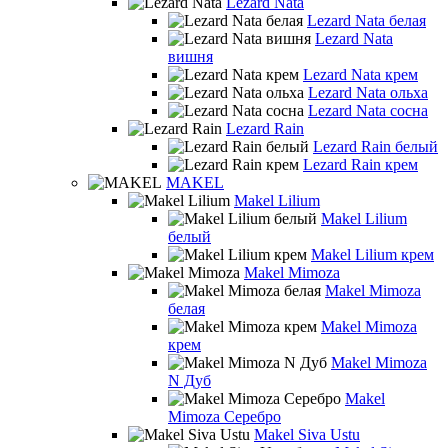
Lezard Nata
Lezard Nata белая
Lezard Nata
вишня
Lezard Nata крем
Lezard Nata ольха
Lezard Nata сосна
Lezard Rain
Lezard Rain белый
Lezard Rain крем
MAKEL
Makel Lilium
Makel Lilium
белый
Makel Lilium крем
Makel Mimoza
Makel Mimoza
белая
Makel Mimoza
крем
Makel Mimoza
N Дуб
Makel
Mimoza Серебро
Makel Siva Ustu