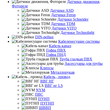
Датчики движения,
Фотореле
Датчики ASD
Датчики Feron
Датчики Schneider
Датчики TDM
Датчики VITO
Датчики Technolight
DIN-рейки
Кабеленесущие системы
Кабель канал
Гофра ПВХ
Гофра ПНД
Труба гладкая ПВХ
Аксессуары для трубы
Клипсы
Металлорукав
Кабель , провод
ВВГ НГ
ВВГ нг LS
NYM
ПВС
ПУНП
ПУГНП
ШВВП