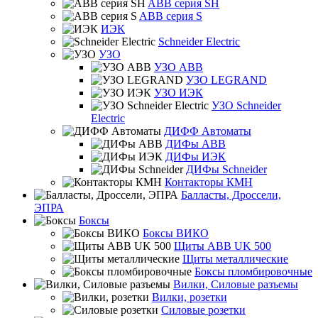
ABB серия SH
ABB серия S
ИЭК
Schneider Electric
УЗО
УЗО ABB
УЗО LEGRAND
УЗО ИЭК
УЗО Schneider
Electric
ДИФФ Автоматы
ДИФы ABB
ДИФы ИЭК
ДИФы Schneider
Контакторы КМН
Балласты, Дроссели,
ЭПРА
Боксы
Боксы ВИКО
Щиты ABB UK 500
Щиты металлические
Боксы пломбировочные
Вилки, Силовые разъемы
Вилки, розетки
Силовые розетки