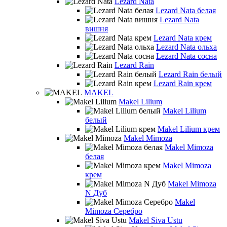
Lezard Nata
Lezard Nata белая
Lezard Nata
вишня
Lezard Nata крем
Lezard Nata ольха
Lezard Nata сосна
Lezard Rain
Lezard Rain белый
Lezard Rain крем
MAKEL
Makel Lilium
Makel Lilium
белый
Makel Lilium крем
Makel Mimoza
Makel Mimoza
белая
Makel Mimoza
крем
Makel Mimoza
N Дуб
Makel
Mimoza Серебро
Makel Siva Ustu