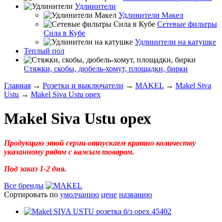
Удлинители
Удлинители Макел
Сетевые фильтры
Сила в Кубе
Удлинители на катушке
Теплый пол
Стяжки, скобы, дюбель-хомут, площадки, бирки
Главная
→
Розетки и выключатели
→
MAKEL
→
Makel Siva
Ustu
→
Makel Siva Ustu орех
Makel Siva Ustu орех
Продукцию этой серии отпускаем кратно количеству
указанному рядом с кажым товаром.
Под заказ 1-2 дня.
Все бренды
Сортировать по
умолчанию
цене
названию