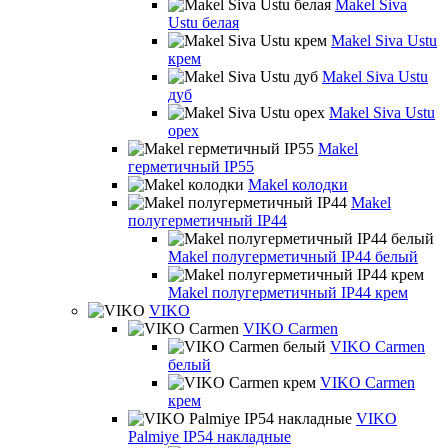
Makel Siva
Ustu белая
Makel Siva Ustu
крем
Makel Siva Ustu
дуб
Makel Siva Ustu
орех
Makel
герметичный IP55
Makel колодки
Makel
полугерметичный IP44
Makel полугерметичный IP44 белый
Makel полугерметичный IP44 крем
VIKO
VIKO Carmen
VIKO Carmen
белый
VIKO Carmen
крем
VIKO
Palmiye IP54 накладные