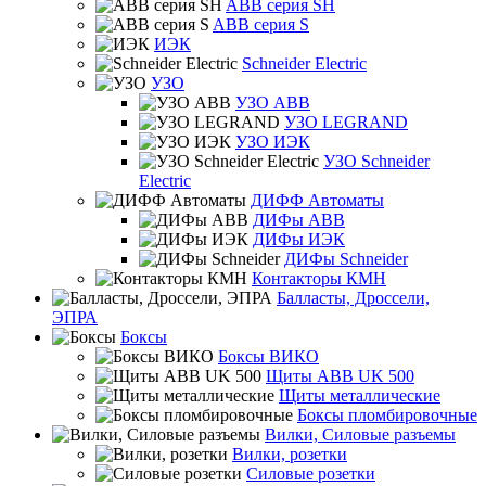
ABB серия SH
ABB серия S
ИЭК
Schneider Electric
УЗО
УЗО ABB
УЗО LEGRAND
УЗО ИЭК
УЗО Schneider
Electric
ДИФФ Автоматы
ДИФы ABB
ДИФы ИЭК
ДИФы Schneider
Контакторы КМН
Балласты, Дроссели,
ЭПРА
Боксы
Боксы ВИКО
Щиты ABB UK 500
Щиты металлические
Боксы пломбировочные
Вилки, Силовые разъемы
Вилки, розетки
Силовые розетки