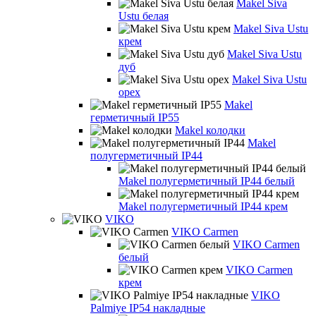
Makel Siva
Ustu белая
Makel Siva Ustu
крем
Makel Siva Ustu
дуб
Makel Siva Ustu
орех
Makel
герметичный IP55
Makel колодки
Makel
полугерметичный IP44
Makel полугерметичный IP44 белый
Makel полугерметичный IP44 крем
VIKO
VIKO Carmen
VIKO Carmen
белый
VIKO Carmen
крем
VIKO
Palmiye IP54 накладные