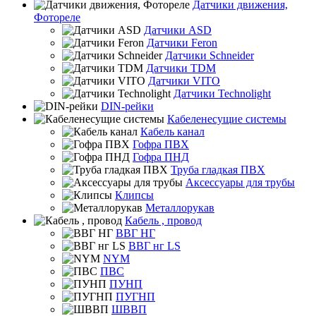
Датчики движения,
Фотореле
Датчики ASD
Датчики Feron
Датчики Schneider
Датчики TDM
Датчики VITO
Датчики Technolight
DIN-рейки
Кабеленесущие системы
Кабель канал
Гофра ПВХ
Гофра ПНД
Труба гладкая ПВХ
Аксессуары для трубы
Клипсы
Металлорукав
Кабель , провод
ВВГ НГ
ВВГ нг LS
NYM
ПВС
ПУНП
ПУГНП
ШВВП