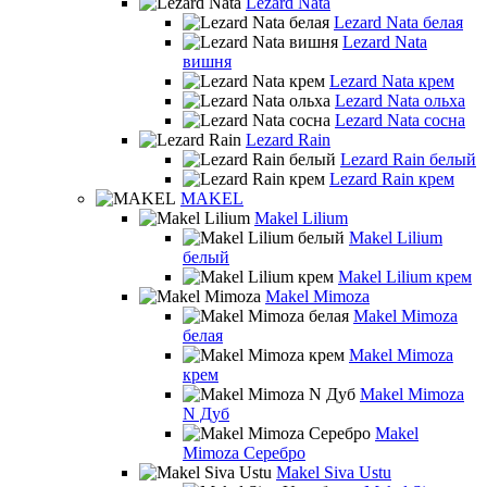
Lezard Nata
Lezard Nata белая
Lezard Nata
вишня
Lezard Nata крем
Lezard Nata ольха
Lezard Nata сосна
Lezard Rain
Lezard Rain белый
Lezard Rain крем
MAKEL
Makel Lilium
Makel Lilium
белый
Makel Lilium крем
Makel Mimoza
Makel Mimoza
белая
Makel Mimoza
крем
Makel Mimoza
N Дуб
Makel
Mimoza Серебро
Makel Siva Ustu