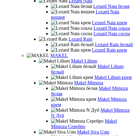
Lezard Nata
Lezard Nata белая
Lezard Nata
вишня
Lezard Nata крем
Lezard Nata ольха
Lezard Nata сосна
Lezard Rain
Lezard Rain белый
Lezard Rain крем
MAKEL
Makel Lilium
Makel Lilium
белый
Makel Lilium крем
Makel Mimoza
Makel Mimoza
белая
Makel Mimoza
крем
Makel Mimoza
N Дуб
Makel
Mimoza Серебро
Makel Siva Ustu