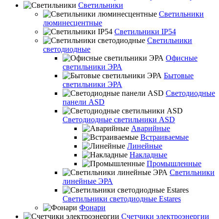
Светильники
Светильники
люминесцентные
Светильники IP54
Светильники
светодиодные
Офисные
светильники ЭРА
Бытовые
светильники ЭРА
Светодиодные
панели ASD
Светодиодные светильники ASD
Аварийные
Встраиваемые
Линейные
Накладные
Промышленные
Светильники
линейные ЭРА
Светильники светодиодные Estares
Фонари
Счетчики электроэнергии