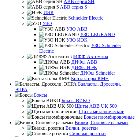
ABB серия SH
ABB серия S
ИЭК
Schneider Electric
УЗО
УЗО ABB
УЗО LEGRAND
УЗО ИЭК
УЗО Schneider
Electric
ДИФФ Автоматы
ДИФы ABB
ДИФы ИЭК
ДИФы Schneider
Контакторы КМН
Балласты, Дроссели,
ЭПРА
Боксы
Боксы ВИКО
Щиты ABB UK 500
Щиты металлические
Боксы пломбировочные
Вилки, Силовые разъемы
Вилки, розетки
Силовые розетки