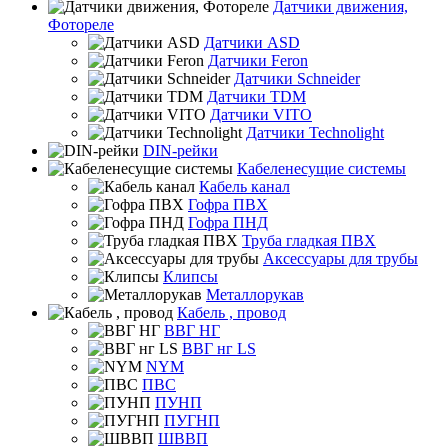
Датчики движения,
Фотореле
Датчики ASD
Датчики Feron
Датчики Schneider
Датчики TDM
Датчики VITO
Датчики Technolight
DIN-рейки
Кабеленесущие системы
Кабель канал
Гофра ПВХ
Гофра ПНД
Труба гладкая ПВХ
Аксессуары для трубы
Клипсы
Металлорукав
Кабель , провод
ВВГ НГ
ВВГ нг LS
NYM
ПВС
ПУНП
ПУГНП
ШВВП