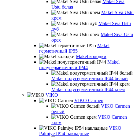
Makel Siva
Ustu белая
Makel Siva Ustu
крем
Makel Siva Ustu
дуб
Makel Siva Ustu
орех
Makel
герметичный IP55
Makel колодки
Makel
полугерметичный IP44
Makel полугерметичный IP44 белый
Makel полугерметичный IP44 крем
VIKO
VIKO Carmen
VIKO Carmen
белый
VIKO Carmen
крем
VIKO
Palmiye IP54 накладные