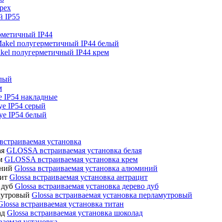
орех
й IP55
рметичный IP44
akel полугерметичный IP44 белый
kel полугерметичный IP44 крем
лый
м
e IP54 накладные
ye IP54 серый
ye IP54 белый
страиваемая установка
GLOSSA встраиваемая установка белая
GLOSSA встраиваемая установка крем
Glossa встраиваемая установка алюминий
Glossa встраиваемая установка антрацит
Glossa встраиваемая установка дерево дуб
Glossa встраиваемая установка перламутровый
Glossa встраиваемая установка титан
Glossa встраиваемая установка шоколад
ваемая установка