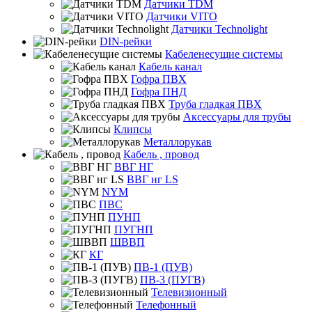
Датчики TDM
Датчики VITO
Датчики Technolight
DIN-рейки
Кабеленесущие системы
Кабель канал
Гофра ПВХ
Гофра ПНД
Труба гладкая ПВХ
Аксессуары для трубы
Клипсы
Металлорукав
Кабель , провод
ВВГ НГ
ВВГ нг LS
NYM
ПВС
ПУНП
ПУГНП
ШВВП
КГ
ПВ-1 (ПУВ)
ПВ-3 (ПУГВ)
Телевизионный
Телефонный