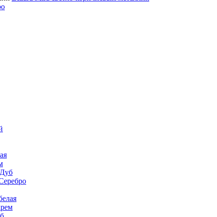
ро
й
ая
м
 Дуб
Серебро
белая
крем
уб