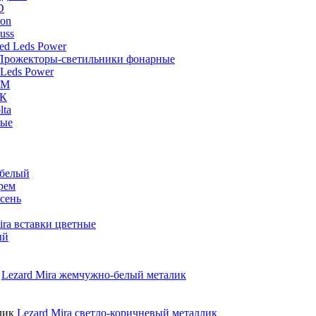
D
ron
uss
d Leds Power
Прожекторы-светильники фонарные
Leds Power
DM
ЭК
lta
вые
 белый
рем
сень
ira вставки цветные
ый
Lezard Mira жемчужно-белый металик
Lezard Mira светло-коричневый металлик