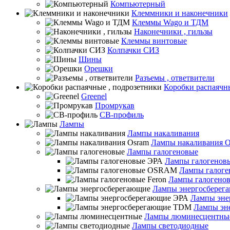
Компьютерный
Клеммники и наконечники
Клеммы Wago и ТДМ
Наконечники , гильзы
Клеммы винтовые
Колпачки СИЗ
Шины
Орешки
Разъемы , ответвители
Коробки распаячн
Greenel
Промрукав
СВ-профиль
Лампы
Лампы накаливания
Лампы накаливания O
Лампы галогеновые
Лампы галогенов
Лампы галог
Лампы галогенов
Лампы энергосберег
Лампы эне
Лампы эн
Лампы люминесцентны
Лампы светодиодные