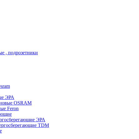
ые , подрозетники
sram
ые ЭРА
еновые OSRAM
ые Feron
ающие
ргосберегающие ЭРА
ергосберегающие TDM
е