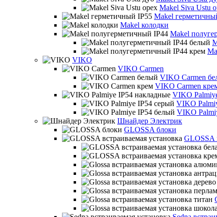
Makel Siva Ustu 
Makel герметичны
Makel колодки
Makel полуге
M
Ma
VIKO
VIKO Carmen
VIKO Carmen бе
VIKO Carmen кре
VIKO Palmiy
VIKO Palmi
VIKO Palmi
Шнайдер Электрик
GLOSSA блоки
GLOSSA в
Sedna встраи