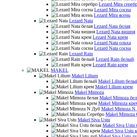
Lezard Mira сереб
Lezard Mira сосна
Lezard Mira ясень
Lezard Nata
Lezard Nata белая
Lezard Nata вишня
Lezard Nata крем
Lezard Nata ольха
Lezard Nata сосна
Lezard Rain
Lezard Rain белый
Lezard Rain крем
MAKEL
Makel Lilium
Makel Lilium белы
Makel Lilium крем
Makel Mimoza
Makel Mimoza бел
Makel Mimoza кре
Makel Mimoza N
Makel Mimoza 
Makel Siva Ustu
Makel Siva Ustu 
Makel Siva Ustu 
Makel Siva Ustu д