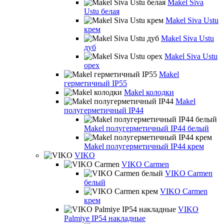
Makel Siva
Ustu белая
Makel Siva Ustu
крем
Makel Siva Ustu
дуб
Makel Siva Ustu
орех
Makel
герметичный IP55
Makel колодки
Makel
полугерметичный IP44
Makel полугерметичный IP44 белый
Makel полугерметичный IP44 крем
VIKO
VIKO Carmen
VIKO Carmen
белый
VIKO Carmen
крем
VIKO
Palmiye IP54 накладные