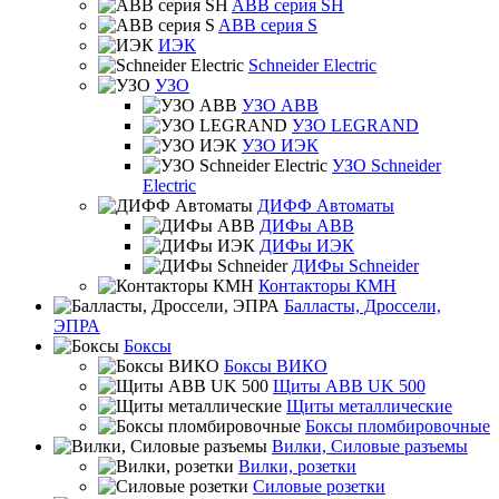
ABB серия SH
ABB серия S
ИЭК
Schneider Electric
УЗО
УЗО ABB
УЗО LEGRAND
УЗО ИЭК
УЗО Schneider
Electric
ДИФФ Автоматы
ДИФы ABB
ДИФы ИЭК
ДИФы Schneider
Контакторы КМН
Балласты, Дроссели,
ЭПРА
Боксы
Боксы ВИКО
Щиты ABB UK 500
Щиты металлические
Боксы пломбировочные
Вилки, Силовые разъемы
Вилки, розетки
Силовые розетки