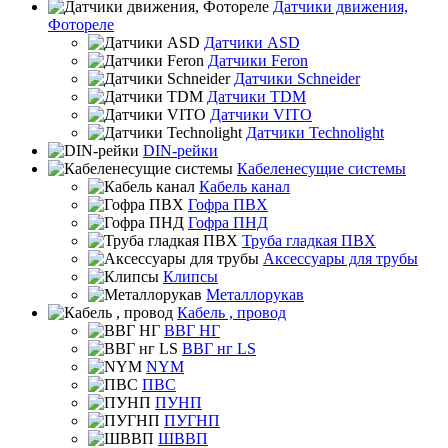
Датчики движения,
Фотореле
Датчики ASD
Датчики Feron
Датчики Schneider
Датчики TDM
Датчики VITO
Датчики Technolight
DIN-рейки
Кабеленесущие системы
Кабель канал
Гофра ПВХ
Гофра ПНД
Труба гладкая ПВХ
Аксессуары для трубы
Клипсы
Металлорукав
Кабель , провод
ВВГ НГ
ВВГ нг LS
NYM
ПВС
ПУНП
ПУГНП
ШВВП