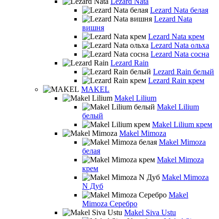
Lezard Nata
Lezard Nata белая
Lezard Nata
вишня
Lezard Nata крем
Lezard Nata ольха
Lezard Nata сосна
Lezard Rain
Lezard Rain белый
Lezard Rain крем
MAKEL
Makel Lilium
Makel Lilium
белый
Makel Lilium крем
Makel Mimoza
Makel Mimoza
белая
Makel Mimoza
крем
Makel Mimoza
N Дуб
Makel
Mimoza Серебро
Makel Siva Ustu