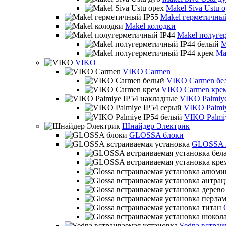
Makel Siva Ustu 
Makel герметичны
Makel колодки
Makel полуге
M
Ma
VIKO
VIKO Carmen
VIKO Carmen бе
VIKO Carmen кре
VIKO Palmiy
VIKO Palmi
VIKO Palmi
Шнайдер Электрик
GLOSSA блоки
GLOSSA в
Sedna встраи