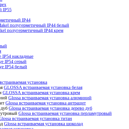
орех
й IP55
рметичный IP44
akel полугерметичный IP44 белый
kel полугерметичный IP44 крем
лый
м
e IP54 накладные
ye IP54 серый
ye IP54 белый
страиваемая установка
GLOSSA встраиваемая установка белая
GLOSSA встраиваемая установка крем
Glossa встраиваемая установка алюминий
Glossa встраиваемая установка антрацит
Glossa встраиваемая установка дерево дуб
Glossa встраиваемая установка перламутровый
Glossa встраиваемая установка титан
Glossa встраиваемая установка шоколад
ваемая установка