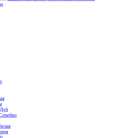
ро
й
ая
м
 Дуб
Серебро
белая
крем
уб