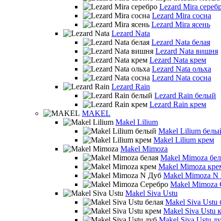
Lezard Mira сереб
Lezard Mira сосна
Lezard Mira ясень
Lezard Nata
Lezard Nata белая
Lezard Nata вишня
Lezard Nata крем
Lezard Nata ольха
Lezard Nata сосна
Lezard Rain
Lezard Rain белый
Lezard Rain крем
MAKEL
Makel Lilium
Makel Lilium белы
Makel Lilium крем
Makel Mimoza
Makel Mimoza бел
Makel Mimoza кре
Makel Mimoza N
Makel Mimoza 
Makel Siva Ustu
Makel Siva Ustu 
Makel Siva Ustu 
Makel Siva Ustu д