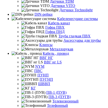
Датчики TDM
Датчики VITO
Датчики Technolight
DIN-рейки
Кабеленесущие системы
Кабель канал
Гофра ПВХ
Гофра ПНД
Труба гладкая ПВХ
Аксессуары для трубы
Клипсы
Металлорукав
Кабель , провод
ВВГ НГ
ВВГ нг LS
NYM
ПВС
ПУНП
ПУГНП
ШВВП
КГ
ПВ-1 (ПУВ)
ПВ-3 (ПУГВ)
Телевизионный
Телефонный