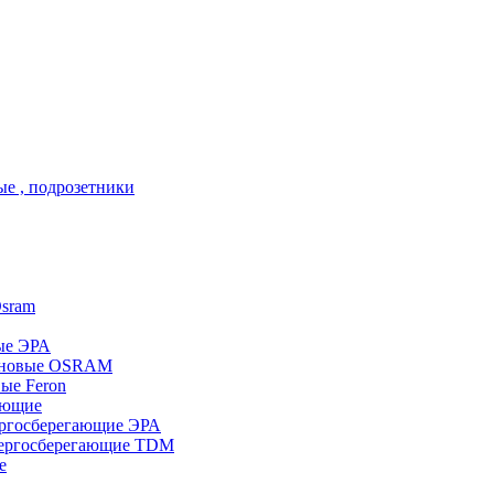
ые , подрозетники
sram
ые ЭРА
еновые OSRAM
ые Feron
ающие
ргосберегающие ЭРА
ергосберегающие TDM
е