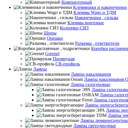
Компьютерный
Клеммники и наконечники
Клеммы Wago и ТДМ
Наконечники , гильзы
Клеммы винтовые
Колпачки СИЗ
Шины
Орешки
Разъемы , ответвители
Коробки распаячн
Greenel
Промрукав
СВ-профиль
Лампы
Лампы накаливания
Лампы накаливания O
Лампы галогеновые
Лампы галогенов
Лампы галог
Лампы галогенов
Лампы энергосберег
Лампы эне
Лампы эн
Лампы люминесцентны
Лампы светодиодные