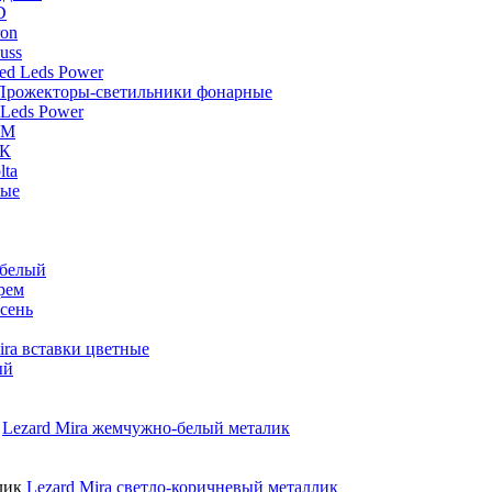
D
ron
uss
d Leds Power
Прожекторы-светильники фонарные
Leds Power
DM
ЭК
lta
вые
 белый
рем
сень
ira вставки цветные
ый
Lezard Mira жемчужно-белый металик
Lezard Mira светло-коричневый металлик